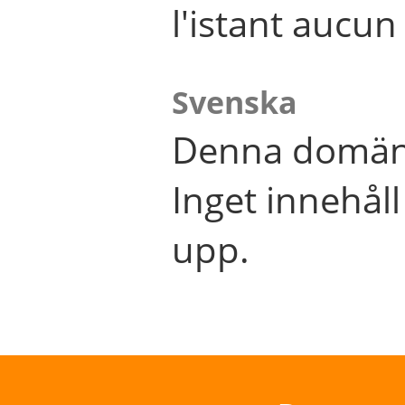
l'istant aucu
Svenska
Denna domän 
Inget innehål
upp.